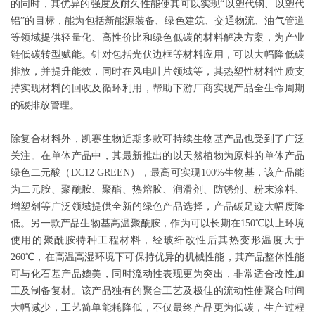
的同时，其优异的强度及耐久性能使其可以实现“以塑代钢、以塑代
铝”的目标，能为包括新能源装备、绿色建筑、交通物流、油气管道
等领域提供轻量化、高性价比和绿色低碳的材料解决方案，为产业
链低碳转型赋能。针对包括光伏边框等材料应用，可以大幅降低碳
排放，并提升能效，同时在风电叶片领域等，其热塑性材料性质支
持实现材料的回收及循环利用，帮助下游厂商实现产品全生命周期
的碳排放管理。
除复合材料外，凯赛生物近期多款可持续生物基产品也受到了广泛
关注。在单体产品中，其最新推出的以天然植物为原料的单体产品
绿色二元酸（DC12 GREEN），最高可实现100%生物基，该产品能
为二元胺、聚酰胺、聚酯、热熔胶、润滑剂、防锈剂、粉末涂料、
增塑剂等广泛领域提供全新的绿色产品选择，产品碳足迹大幅度降
低。另一款产品生物基高温聚酰胺，作为可以长期在150℃以上环境
使用的聚酰胺特种工程材料，经玻纤改性后其热变形温度大于
260℃，在高温高湿环境下可保持优异的机械性能，其产品整体性能
可与化石基产品媲美，同时流动性表现更为突出，非常适合改性加
工及制备复材。该产品独有的聚合工艺及极佳的流动性使聚合时间
大幅减少，工艺简单能耗降低，不仅最终产品更为低碳，生产过程