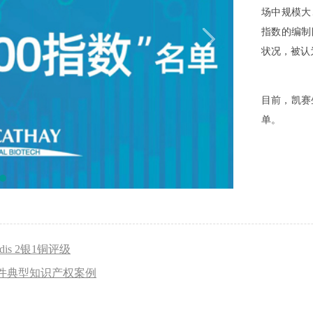
场中规模大
指数的编制
状况，被认
目前，凯赛生
单。
is 2银1铜评级
件典型知识产权案例